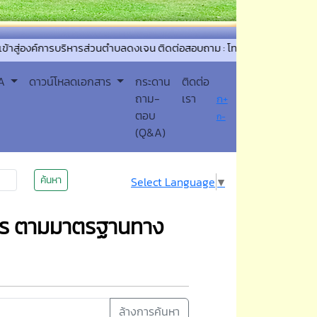
์การบริหารส่วนตำบลดงเจน ติดต่อสอบถาม : โทรศัพท์/ โทรสาร 054-888025
PA
ดาวน์โหลดเอกสาร
กระดาน
ติดต่อ
ถาม-
เรา
ก+
ตอบ
ก-
(Q&A)
ค้นหา
Select Language
▼
กร ตามมาตรฐานทาง
ล้างการค้นหา